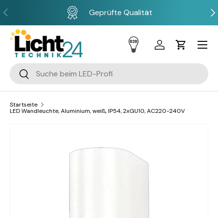
Vorherige
Näc
Geprüfte Qualität
Direkt zum Inhalt
Menü
Einloggen
Einkaufsw
Suchen
Suchen
Startseite
LED Wandleuchte, Aluminium, weiß, IP54, 2xGU10, AC220-240V