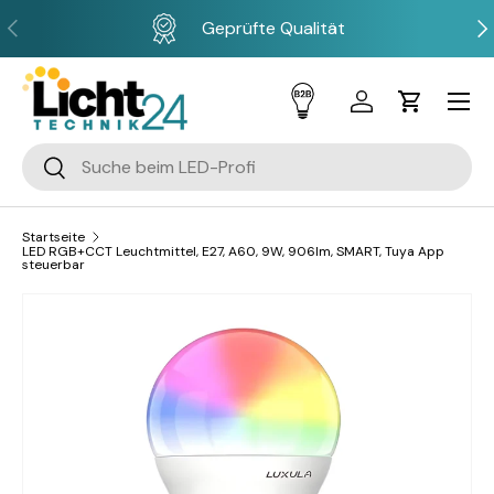
Vorherige
Näc
Geprüfte Qualität
Direkt zum Inhalt
Menü
Einloggen
Einkaufsw
Suchen
Suchen
Startseite
LED RGB+CCT Leuchtmittel, E27, A60, 9W, 906lm, SMART, Tuya App
steuerbar