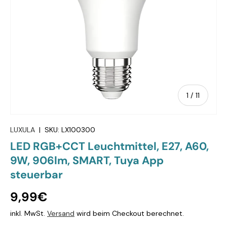
von
1
/
11
LUXULA
|
SKU:
LX100300
LED RGB+CCT Leuchtmittel, E27, A60,
9W, 906lm, SMART, Tuya App
steuerbar
9,99€
inkl. MwSt.
Versand
wird beim Checkout berechnet.