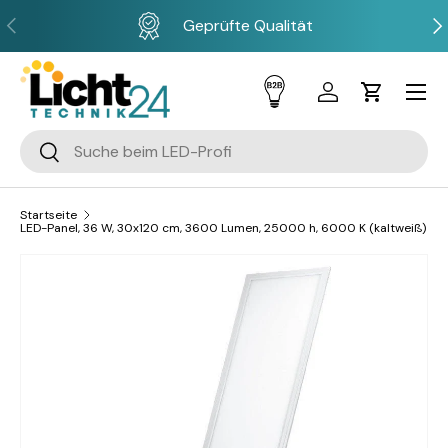
Vorherige
Näc
Geprüfte Qualität
Direkt zum Inhalt
Menü
Einloggen
Einkaufsw
Suchen
Suchen
Startseite
LED-Panel, 36 W, 30x120 cm, 3600 Lumen, 25000 h, 6000 K (kaltweiß)