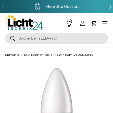
Vorherige
Näc
Geprüfte Qualität
Direkt zum Inhalt
Menü
Einloggen
Einkaufsw
Suchen
Suchen
Startseite
LED-Leuchtmittel, E14, 6W, 480lm, 2800K, Kerze