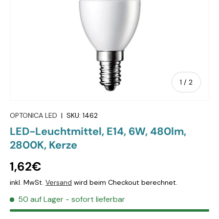
von
1
/
2
OPTONICA LED
|
SKU:
1462
LED-Leuchtmittel, E14, 6W, 480lm,
2800K, Kerze
1,62€
inkl. MwSt.
Versand
wird beim Checkout berechnet.
50 auf Lager
- sofort lieferbar