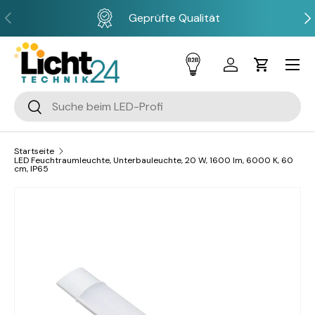
Vorherige
Näc
Geprüfte Qualität
Direkt zum Inhalt
Menü
Einloggen
Einkaufsw
Suchen
Suchen
Startseite
LED Feuchtraumleuchte, Unterbauleuchte, 20 W, 1600 lm, 6000 K, 60
cm, IP65