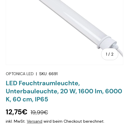
von
1
/
2
OPTONICA LED
|
SKU:
6691
LED Feuchtraumleuchte,
Unterbauleuchte, 20 W, 1600 lm, 6000
K, 60 cm, IP65
12,75€
19,99€
inkl. MwSt.
Versand
wird beim Checkout berechnet.