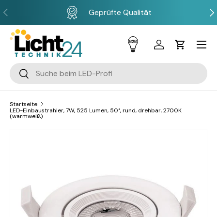
Vorherige
Näc
Geprüfte Qualität
Direkt zum Inhalt
Menü
Einloggen
Einkaufsw
Suchen
Suchen
Startseite
LED-Einbaustrahler, 7W, 525 Lumen, 50°, rund, drehbar, 2700K
(warmweiß)