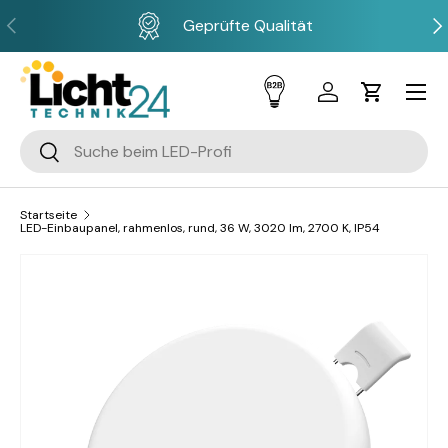
Vorherige
Näc
Geprüfte Qualität
Direkt zum Inhalt
Menü
Einloggen
Einkaufsw
Suchen
Suchen
Startseite
LED-Einbaupanel, rahmenlos, rund, 36 W, 3020 lm, 2700 K, IP54