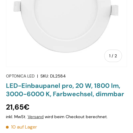
von
1
/
2
OPTONICA LED
|
SKU:
DL2584
LED-Einbaupanel pro, 20 W, 1800 lm,
3000-6000 K, Farbwechsel, dimmbar
21,65€
inkl. MwSt.
Versand
wird beim Checkout berechnet.
10 auf Lager