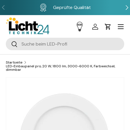
Vorherige
Näc
Geprüfte Qualität
Direkt zum Inhalt
Menü
Einloggen
Einkaufsw
Suchen
Suchen
Startseite
LED-Einbaupanel pro, 20 W, 1800 lm, 3000-6000 K, Farbwechsel,
dimmbar