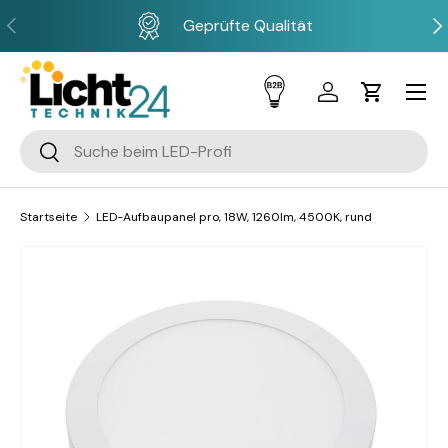
Vorherige
Näc
Geprüfte Qualität
Direkt zum Inhalt
Menü
Einloggen
Einkaufsw
Suchen
Suchen
Startseite
LED-Aufbaupanel pro, 18W, 1260lm, 4500K, rund