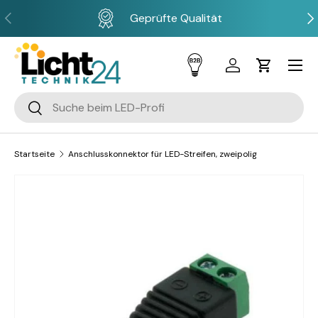
Vorherige
Näc
Geprüfte Qualität
Direkt zum Inhalt
Menü
Einloggen
Einkaufsw
Suchen
Suchen
Startseite
Anschlusskonnektor für LED-Streifen, zweipolig