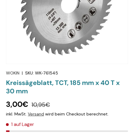
WOKIN
|
SKU:
WK-761545
Kreissägeblatt, TCT, 185 mm x 40 T x
30 mm
3,00€
10,95€
inkl. MwSt.
Versand
wird beim Checkout berechnet.
1 auf Lager