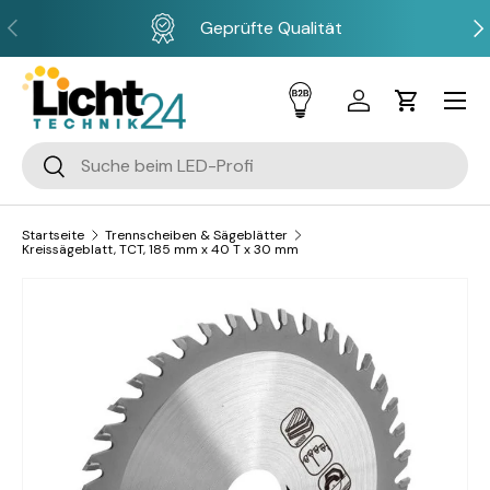
Vorherige
Näc
Geprüfte Qualität
Direkt zum Inhalt
Menü
Einloggen
Einkaufsw
Suchen
Suchen
Startseite
Trennscheiben & Sägeblätter
Kreissägeblatt, TCT, 185 mm x 40 T x 30 mm