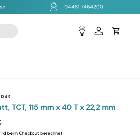
ise
04461 7464200
Einloggen
Einkaufsw
1343
tt, TCT, 115 mm x 40 T x 22,2 mm
€
ird beim Checkout berechnet.