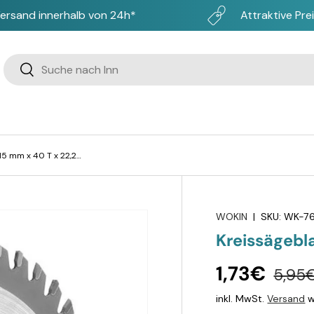
ersand innerhalb von 24h*
Attraktive Pre
Suchen
Suchen
Kreissägeblatt, TCT, 115 mm x 40 T x 22,2 mm
WOKIN
|
SKU:
WK-76
Kreissägebla
1,73€
5,95
inkl. MwSt.
Versand
w