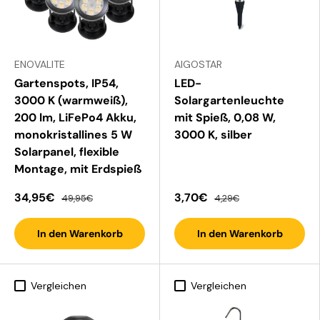
ENOVALITE
AIGOSTAR
Gartenspots, IP54,
LED-
3000 K (warmweiß),
Solargartenleuchte
200 lm, LiFePo4 Akku,
mit Spieß, 0,08 W,
monokristallines 5 W
3000 K, silber
Solarpanel, flexible
Montage, mit Erdspieß
34,95€
3,70€
49,95€
4,29€
In den Warenkorb
In den Warenkorb
Vergleichen
Vergleichen