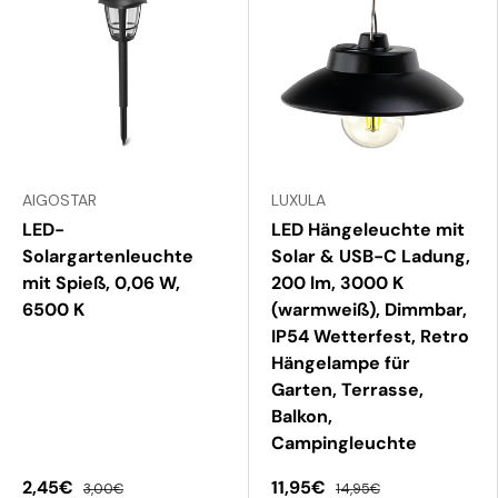
AIGOSTAR
LUXULA
LED-
LED Hängeleuchte mit
Solargartenleuchte
Solar & USB-C Ladung,
mit Spieß, 0,06 W,
200 lm, 3000 K
6500 K
(warmweiß), Dimmbar,
IP54 Wetterfest, Retro
Hängelampe für
Garten, Terrasse,
Balkon,
Campingleuchte
2,45€
11,95€
3,00€
14,95€