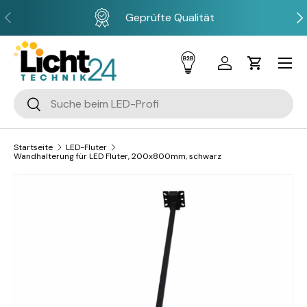
Vorherige
Näc
Geprüfte Qualität
Direkt zum Inhalt
Menü
Einloggen
Einkaufsw
Suchen
Suchen
Startseite
LED-Fluter
Wandhalterung für LED Fluter, 200x800mm, schwarz