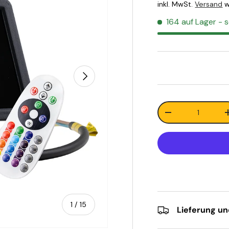
inkl. MwSt.
Versand
w
164 auf Lager
- s
Nächste
Anzahl
-
von
1
/
15
Lieferung u