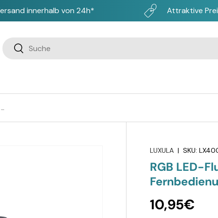
ersand innerhalb von 24h*
Attraktive Pre
Suchen
Suchen
RGB LED-Fluter, 10 W, schwarz, IP65, mit Fernbedienung, RGBW-Farbwechsel
LUXULA
|
SKU:
LX40
RGB LED-Flut
Fernbedien
10,95€