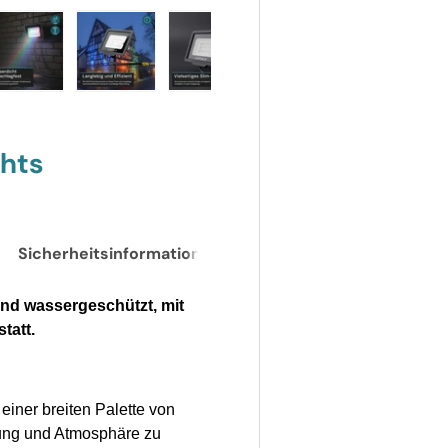
t laden
 Galerieansicht laden
Bild 5 in Galerieansicht laden
Bild 6 in Galerieansicht laden
Bild 7 in Galerieansicht laden
Bild 8 in Galerieansi
Bild 9 i
ghts
Sicherheitsinformationen
und wassergeschützt, mit
tatt.
einer breiten Palette von
ung und Atmosphäre zu