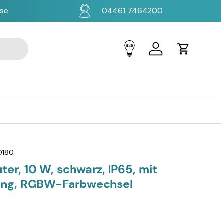
ise
04461 7464200
Einloggen
Einkaufsw
0180
er, 10 W, schwarz, IP65, mit
ung, RGBW-Farbwechsel