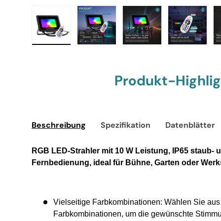
Bild 1 in Galerieansicht laden
Bild 2 in Galerieansicht laden
Bild 3 in Galerieansich
Bild 4 in
Produkt-Highli
Beschreibung
Spezifikation
Datenblätter
RGB LED-Strahler mit 10 W Leistung, IP65 staub- 
Fernbedienung, ideal für Bühne, Garten oder Werks
Vielseitige Farbkombinationen: Wählen Sie aus 
Farbkombinationen, um die gewünschte Stimm