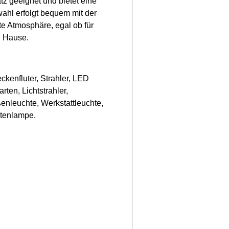
tz geeignet und bietet eine
ahl erfolgt bequem mit der
te Atmosphäre, egal ob für
u Hause.
ckenfluter, Strahler, LED
rten, Lichtstrahler,
ßenleuchte, Werkstattleuchte,
rtenlampe.